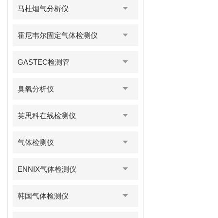
马杜烟气分析仪
霍尼韦尔固定气体检测仪
GASTEC检测管
臭氧分析仪
英思科在线检测仪
气体检测仪
ENNIX气体检测仪
韩国气体检测仪