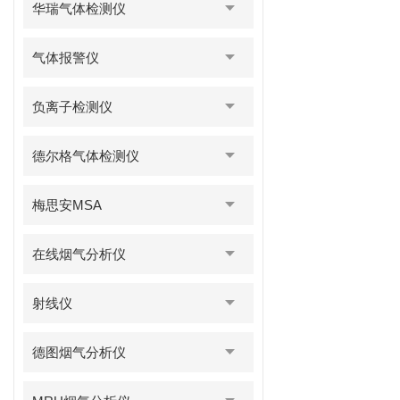
华瑞气体检测仪
气体报警仪
负离子检测仪
德尔格气体检测仪
梅思安MSA
在线烟气分析仪
射线仪
德图烟气分析仪