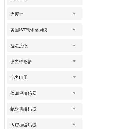
光度计
美国IST气体检测仪
温湿度仪
张力传感器
电力电工
倍加福编码器
绝对值编码器
内密控编码器