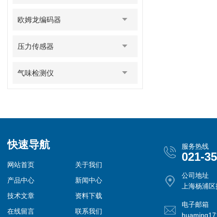
欧姆龙编码器
压力传感器
气味检测仪
快速导航
服务热线
021-3
网站首页
关于我们
公司地址
产品中心
新闻中心
上海杨浦区控
技术文章
资料下载
电子邮箱
在线留言
联系我们
huaming1