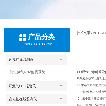
技术文章
/ ARTICL
产品分类
PRODUCT CATEGORY
氨气在线监测仪
管道氨气NH3监测系统
CO煤气中毒时采取
煤气检测仪可以随时监
CO中毒的基本病变就
可燃气LEL报警仪
1、赶快供氧。应维持
硫化氢在线监测仪
2、若中毒者呼吸微
停止，就进行心脏复苏