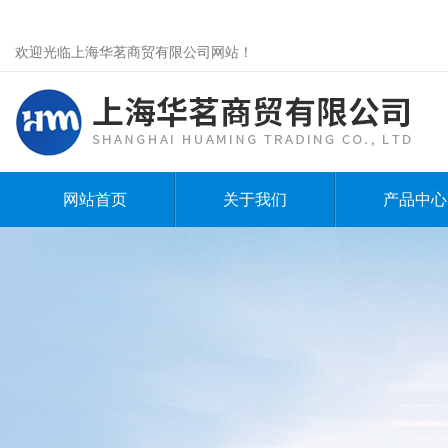
欢迎光临上海华茗商贸有限公司网站！
网站首页
关于我们
产品中心