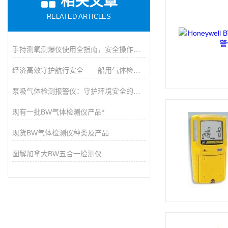
相关文章
RELATED ARTICLES
手持测氧测爆仪使用全指南，安全操作与维护的九大核心要点
经济高效守护航行安全——船用气体检测仪开启有毒气体防护新篇章
泵吸气体检测报警仪：守护环境安全的智能卫士
现有一批BW气体检测仪产品*
现货BW气体检测仪种类及产品
图解加拿大BW五合一检测仪