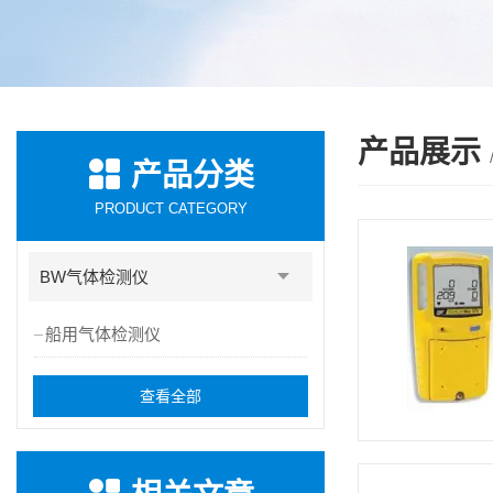
产品展示
产品分类
PRODUCT CATEGORY
BW气体检测仪
船用气体检测仪
查看全部