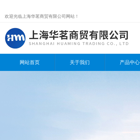
欢迎光临上海华茗商贸有限公司网站！
网站首页
关于我们
产品中心