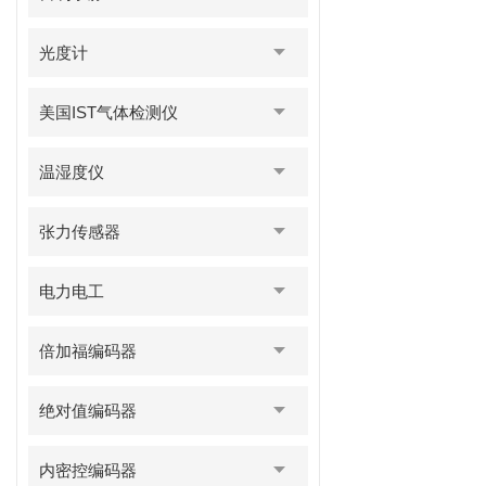
光度计
美国IST气体检测仪
温湿度仪
张力传感器
电力电工
倍加福编码器
绝对值编码器
内密控编码器