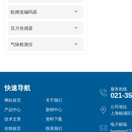
欧姆龙编码器
压力传感器
气味检测仪
快速导航
服务热线
021-3
网站首页
关于我们
公司地址
产品中心
新闻中心
上海杨浦区控
技术文章
资料下载
电子邮箱
在线留言
联系我们
huaming1