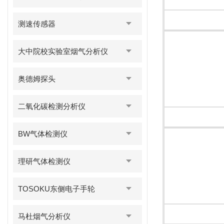
测速传感器
大中院校实验室烟气分析仪
奥德姆探头
二氧化碳检测分析仪
BW气体检测仪
理研气体检测仪
TOSOKU东侧电子手轮
马杜烟气分析仪