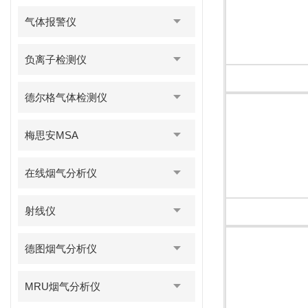
气体报警仪
负离子检测仪
德尔格气体检测仪
梅思安MSA
在线烟气分析仪
射线仪
德图烟气分析仪
MRU烟气分析仪