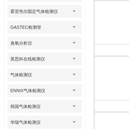
霍尼韦尔固定气体检测仪
GASTEC检测管
臭氧分析仪
英思科在线检测仪
气体检测仪
ENNIX气体检测仪
韩国气体检测仪
华瑞气体检测仪