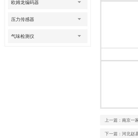
欧姆龙编码器
压力传感器
气味检测仪
上一篇：
南京一
下一篇：
河北赵