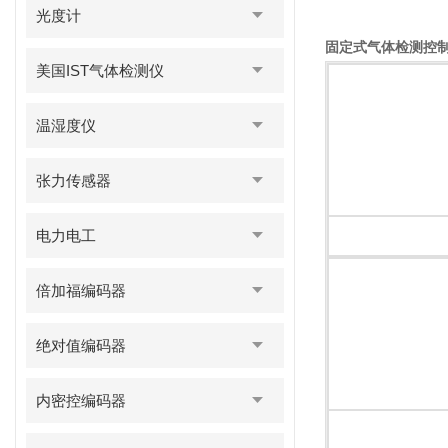
光度计
固定式气体检测控
美国IST气体检测仪
温湿度仪
张力传感器
电力电工
倍加福编码器
绝对值编码器
内密控编码器