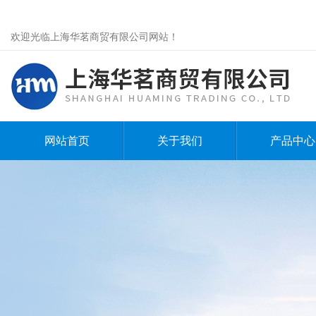
欢迎光临上海华茗商贸有限公司网站！
网站首页
关于我们
产品中心