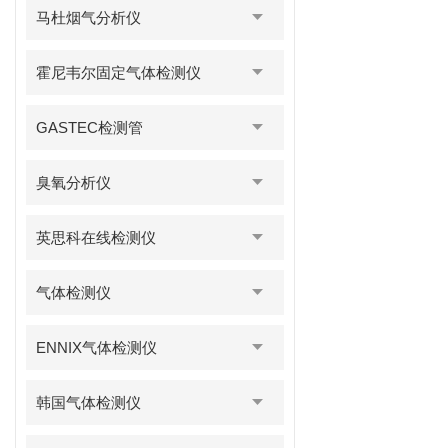
马杜烟气分析仪
霍尼韦尔固定气体检测仪
GASTEC检测管
臭氧分析仪
英思科在线检测仪
气体检测仪
ENNIX气体检测仪
韩国气体检测仪