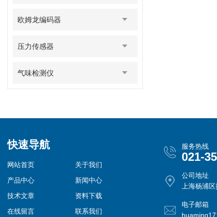
欧姆龙编码器
压力传感器
气味检测仪
快速导航
服务热线
021-3
网站首页
关于我们
公司地址
产品中心
新闻中心
上海杨浦区控
技术文章
资料下载
电子邮箱
在线留言
联系我们
huaming1