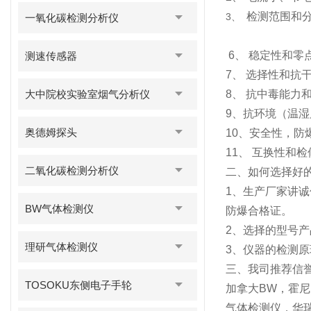
检测范围和
3、
一氧化碳检测分析仪
6、 稳定性和零
测速传感器
7、 选择性和抗
大中院校实验室烟气分析仪
8、 抗中毒能力
9、抗环境（温
奥德姆探头
10、安全性，防
11、 互换性和
二氧化碳检测分析仪
二、如何选择好
1、生产厂家讲
BW气体检测仪
防爆合格证。
2、选择的型号产品功
理研气体检测仪
3、仪器的检测
三、我司推荐信
TOSOKU东侧电子手轮
加拿大BW，霍
气体检测仪，华