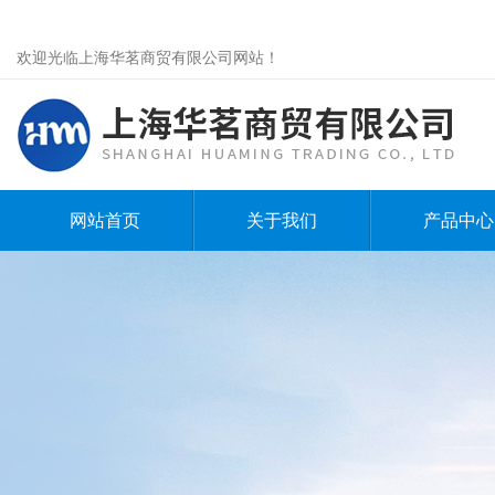
欢迎光临上海华茗商贸有限公司网站！
网站首页
关于我们
产品中心