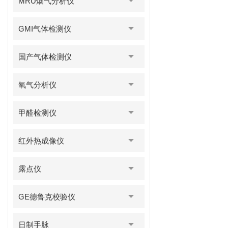
MRU烟气分析仪
GMI气体检测仪
国产气体检测仪
氧气分析仪
甲醛检测仪
红外热成像仪
露点仪
GE德鲁克校验仪
日制手脉