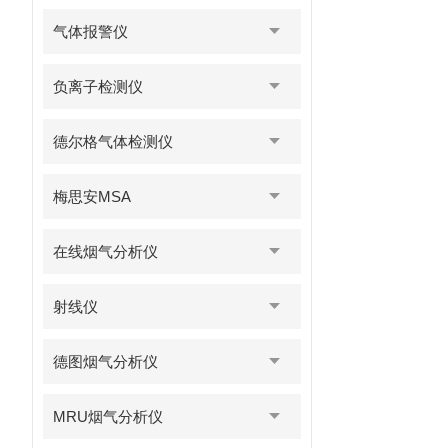
气体报警仪
负离子检测仪
德尔格气体检测仪
梅思安MSA
在线烟气分析仪
射线仪
德图烟气分析仪
MRU烟气分析仪