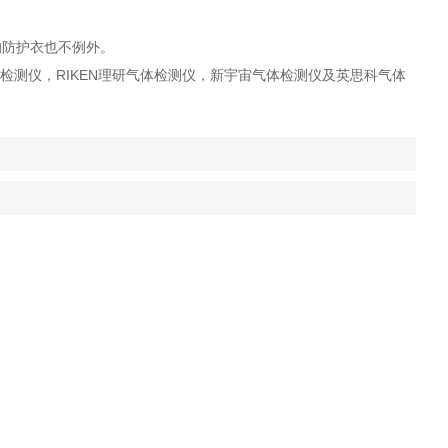
火的防护衣也不例外。
检测仪，RIKEN理研气体检测仪，新宇宙气体检测仪及英思科气体