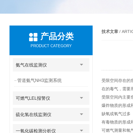
技术文章
/ ARTI
产品分类
PRODUCT CATEGORY
氨气在线监测仪
管道氨气NH3监测系统
受限空间存在的
在的毒气，需要
受限空间内主要
可燃气LEL报警仪
爆炸物质的形成和
缺氧或氧气过多（
硫化氢在线监测仪
有毒物质的形成和
可燃气测量和氧
一氧化碳检测分析仪