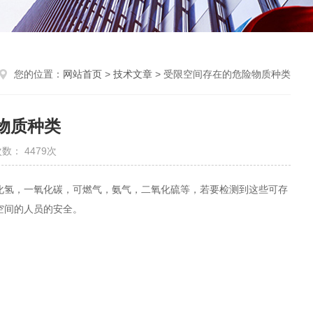
您的位置：
网站首页
>
技术文章
> 受限空间存在的危险物质种类
物质种类
数： 4479次
化氢，一氧化碳，可燃气，氨气，二氧化硫等，若要检测到这些可存
空间的人员的安全。