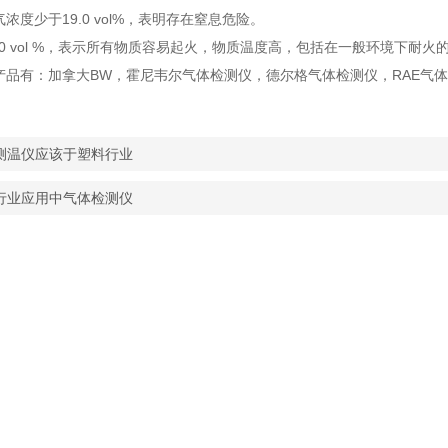
浓度少于19.0 vol%，表明存在窒息危险。
.0 vol %，表示所有物质容易起火，物质温度高，包括在一般环境下耐
产品有：加拿大BW，霍尼韦尔气体检测仪，德尔格气体检测仪，RAE气体
测温仪应该于塑料行业
行业应用中气体检测仪