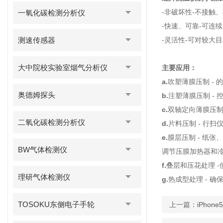
-非破坏性-不接触
一氧化碳检测分析仪
-快速、可靠-可连
测速传感器
-灵活性-可对较大
大中院校实验室烟气分析仪
主要应用：
a.
吹塑薄膜压制 -
奥德姆探头
b.
注塑薄膜压制 -
c.
双轴定向薄膜压制
二氧化碳检测分析仪
d.
片料压制 - 行
e.
膜层压制 - 纸
BW气体检测仪
调节压膜加热器和
f.
叠层和压花处理 
理研气体检测仪
g.
热成型处理 - 
TOSOKU东侧电子手轮
上一篇：
iPho