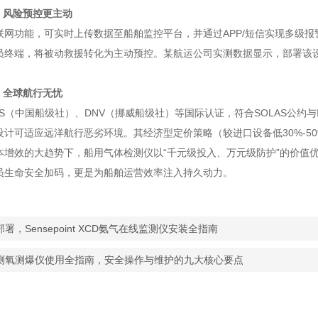
，风险预控更主动
功能，可实时上传数据至船舶监控平台，并通过APP/短信实现多级报
员终端，将被动救援转化为主动预控。某航运公司实测数据显示，部署该设
，全球航行无忧
中国船级社）、DNV（挪威船级社）等国际认证，符合SOLAS公约与I
设计可适应远洋航行恶劣环境。其经济型定价策略（较进口设备低30%-5
效的大趋势下，船用气体检测仪以“千元级投入、万元级防护”的价值优
员生命安全加码，更是为船舶运营效率注入持久动力。
署，Sensepoint XCD氨气在线监测仪安装全指南
测氧测爆仪使用全指南，安全操作与维护的九大核心要点