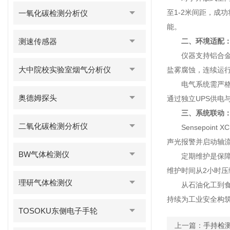
至1-2米间距，成
一氧化碳检测分析仪
能。
测速传感器
二、环境适配
仪器支持铝合金与3
大中院校实验室烟气分析仪
盐雾腐蚀，连续运
电气系统需严格遵循
奥德姆探头
通过独立UPS供电
三、系统联动
二氧化碳检测分析仪
Sensepoint
声光报警并启动轴流
BW气体检测仪
定期维护是保障长
维护时间从2小时压
理研气体检测仪
从石油化工到食品加
持续为工业安全构
TOSOKU东侧电子手轮
上一篇：
手持检