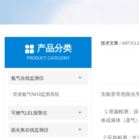
技术文章
/ ARTICL
产品分类
PRODUCT CATEGORY
氨气在线监测仪
管道氨气NH3监测系统
实验室等危险化
1.
泄漏检测
：设
可燃气LEL报警仪
体或液体（蒸气
硫化氢在线监测仪
2.
应急检测：生