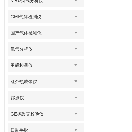
MRU烟气分析仪
GMI气体检测仪
国产气体检测仪
氧气分析仪
甲醛检测仪
红外热成像仪
露点仪
GE德鲁克校验仪
日制手脉