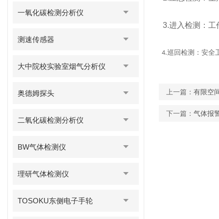
一氧化碳检测分析仪
3.
进入检测：工
测速传感器
巡回检测：安全
4.
大中院校实验室烟气分析仪
上一篇：
有限空
奥德姆探头
下一篇：
气体报
二氧化碳检测分析仪
BW气体检测仪
理研气体检测仪
TOSOKU东侧电子手轮