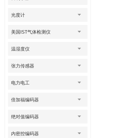
光度计
美国IST气体检测仪
温湿度仪
张力传感器
电力电工
倍加福编码器
绝对值编码器
内密控编码器