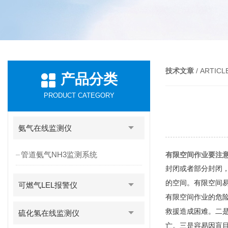
技术文章
/ ARTICL
产品分类
PRODUCT CATEGORY
氨气在线监测仪
管道氨气NH3监测系统
有限空间作业要注
封闭或者部分封闭
的空间。有限空间
可燃气LEL报警仪
有限空间作业的危
救援造成困难。二
硫化氢在线监测仪
亡。三是容易因盲