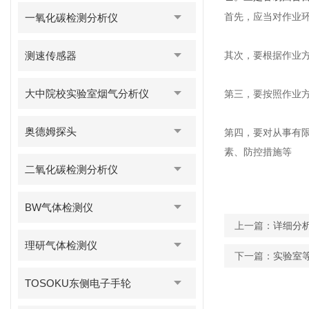
首先，应当对作业
一氧化碳检测分析仪
测速传感器
其次，要根据作业
大中院校实验室烟气分析仪
第三，要按照作业
奥德姆探头
第四，要对从事有
素、防控措施等
二氧化碳检测分析仪
BW气体检测仪
上一篇：
详细分
理研气体检测仪
下一篇：
实验室
TOSOKU东侧电子手轮