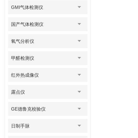
GMI气体检测仪
国产气体检测仪
氧气分析仪
甲醛检测仪
红外热成像仪
露点仪
GE德鲁克校验仪
日制手脉