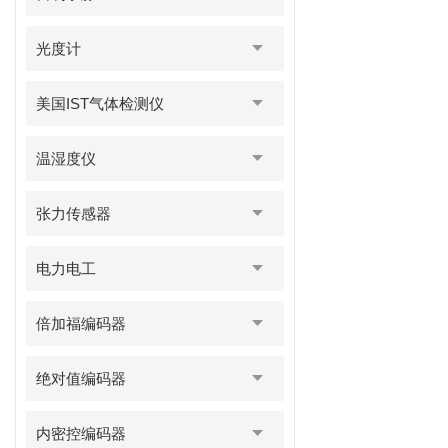
光度计
美国IST气体检测仪
温湿度仪
张力传感器
电力电工
倍加福编码器
绝对值编码器
内密控编码器