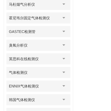
马杜烟气分析仪
霍尼韦尔固定气体检测仪
GASTEC检测管
臭氧分析仪
英思科在线检测仪
气体检测仪
ENNIX气体检测仪
韩国气体检测仪