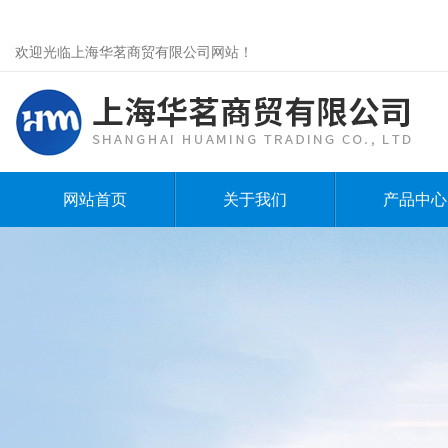
欢迎光临上海华茗商贸有限公司网站！
网站首页
关于我们
产品中心