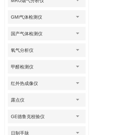
MRU烟气分析仪
GMI气体检测仪
国产气体检测仪
氧气分析仪
甲醛检测仪
红外热成像仪
露点仪
GE德鲁克校验仪
日制手脉