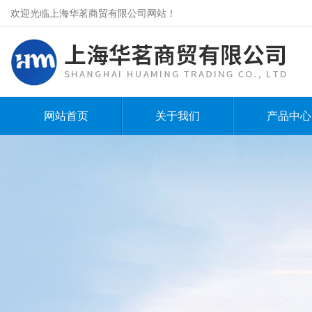
欢迎光临上海华茗商贸有限公司网站！
网站首页
关于我们
产品中心