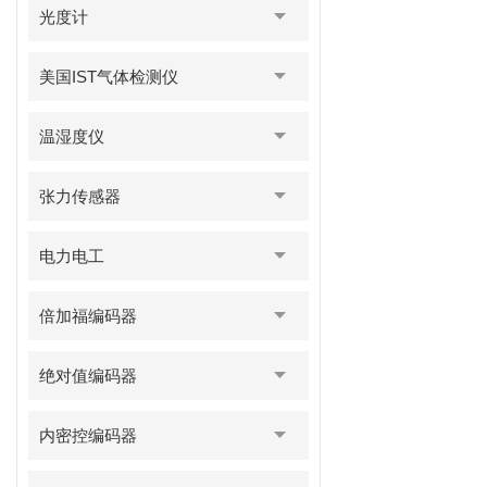
光度计
美国IST气体检测仪
温湿度仪
张力传感器
电力电工
倍加福编码器
绝对值编码器
内密控编码器