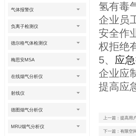
氢有毒
气体报警仪
企业员
负离子检测仪
安全作
德尔格气体检测仪
权拒绝
5、
应急
梅思安MSA
企业应
在线烟气分析仪
提高应
射线仪
德图烟气分析仪
上一篇：
提高用
MRU烟气分析仪
下一篇：
有限空