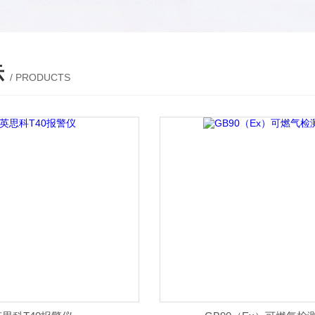
示
/ PRODUCTS