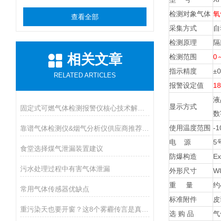
检测对象气体
氧
查看全部
采集方式
自
检测原理
隔
相关文章
检测范围
0
指示精度
±
RELATED ARTICLES
报警设定值
1
液
显示方式
固定式可燃气体检测报警仪核心技术解析：传感原理与防爆等级设计
数
使用温度范围
-1
靠谱气体检测仪&烟气分析仪供应商推荐（进口Vs国产）
电 源
5
食堂选择煤气泄漏装置建议
防爆构造
E
污水处理过程中有害气体泄漏
外形尺寸
W
重 量
约
常用气体传感器优缺点
标准附件
皮
重污染天也要开窗？这8个雾霾传言是真是假
选 购 品
气