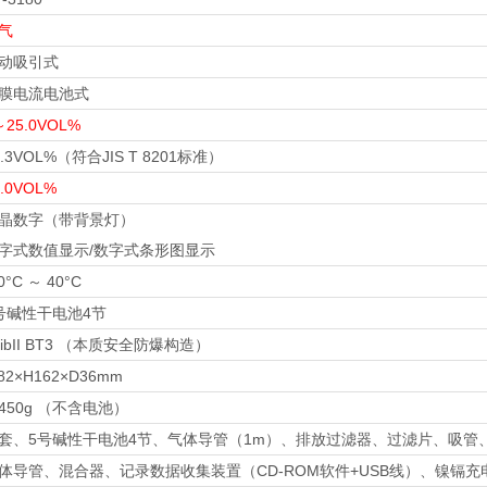
气
动吸引式
膜电流电池式
～25.0VOL%
0.3VOL%（符合JIS T 8201标准）
8.0VOL%
晶数字（带背景灯）
字式数值显示/数字式条形图显示
0°C ～ 40°C
号碱性干电池4节
xibII BT3 （本质安全防爆构造）
82×H162×D36mm
450g （不含电池）
套、5号碱性干电池4节、气体导管（1m）、排放过滤器、过滤片、吸管
体导管、混合器、记录数据收集装置（CD-ROM软件+USB线）、镍镉