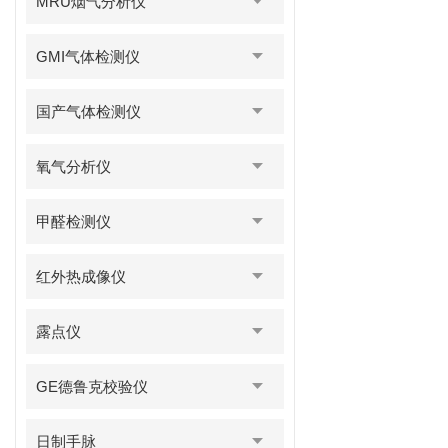
MRU烟气分析仪
GMI气体检测仪
国产气体检测仪
氧气分析仪
甲醛检测仪
红外热成像仪
露点仪
GE德鲁克校验仪
日制手脉