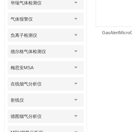
华瑞气体检测仪
气体报警仪
GasAlertMi
负离子检测仪
德尔格气体检测仪
梅思安MSA
在线烟气分析仪
射线仪
德图烟气分析仪