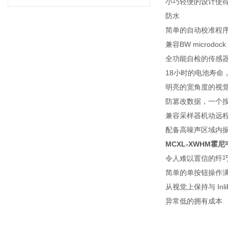
小巧轻便的设计使
防水
简单的自动校准程
兼容BW microdo
全功能自检的传感
18小时的电池寿命
明亮的宽角度的视
防篡改数据，一个
兼容采样器机动远
配备高噪声区域内
MCXL-XWHM
令人难以置信的纤
简单的单按钮操作
从视觉上保持与 Inli
异常低的拥有成本