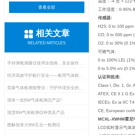
温度：-4 至 + 122°F
查看全部
工作湿度：0-95%
传感器:
H2S; 0 to 100 ppm
相关文章
CO; 0 to 500 ppm 
RELATED ARTICLES
O2; 0 to 30% (0.1%
可燃气体;
0 to 100% LEL (1%
手持测氧测爆仪使用全指南，安全操作与维护的九大核心要点
0 to 5.0% v/v (0.1%
经济高效守护航行安全——船用气体检测仪开启有毒气体防护新篇章
认证和批准:
Class I, Div. 1, Gr. 
泵吸气体检测报警仪：守护环境安全的智能卫士
ATEX; CE II 1 G Ex
现有一批BW气体检测仪产品*
IECEx; Ex ia IIC T
CE; European conf
现货BW气体检测仪种类及产品
MCXL-XWHM
图解加拿大BW五合一检测仪
LCD实时显示气体