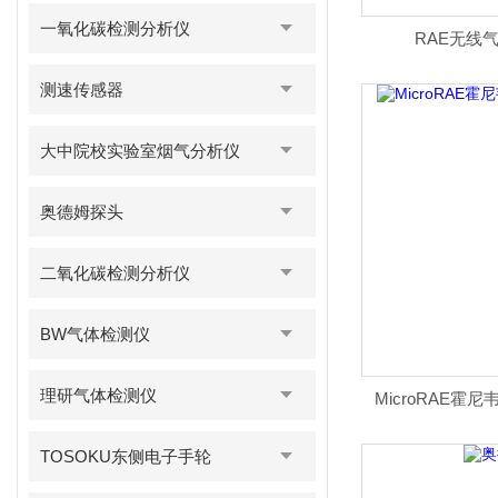
一氧化碳检测分析仪
RAE无线气
测速传感器
大中院校实验室烟气分析仪
奥德姆探头
二氧化碳检测分析仪
BW气体检测仪
理研气体检测仪
MicroRAE霍
TOSOKU东侧电子手轮