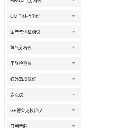
MRU烟气分析仪
GMI气体检测仪
国产气体检测仪
氧气分析仪
甲醛检测仪
红外热成像仪
露点仪
GE德鲁克校验仪
日制手脉