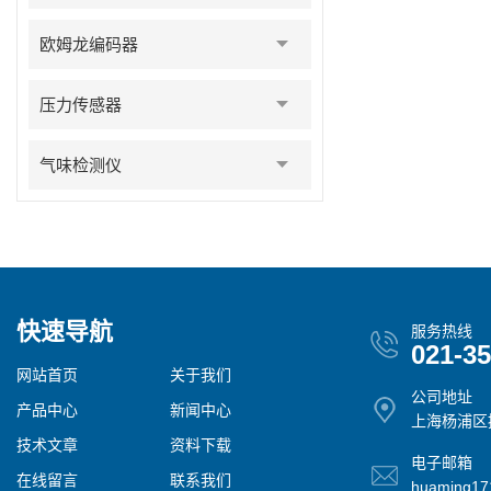
欧姆龙编码器
压力传感器
气味检测仪
快速导航
服务热线
021-3
网站首页
关于我们
公司地址
产品中心
新闻中心
上海杨浦区控
技术文章
资料下载
电子邮箱
在线留言
联系我们
huaming1