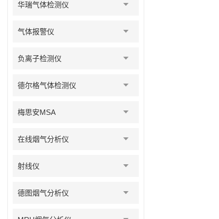
华瑞气体检测仪
气体报警仪
负离子检测仪
德尔格气体检测仪
梅思安MSA
在线烟气分析仪
射线仪
德图烟气分析仪