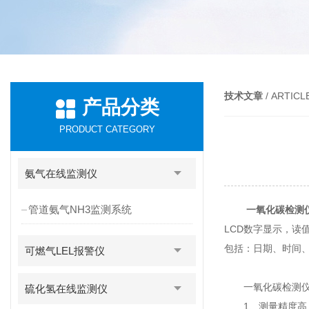
技术文章
/ ARTICL
产品分类
PRODUCT CATEGORY
氨气在线监测仪
管道氨气NH3监测系统
一氧化碳检测
LCD数字显示，读
包括：日期、时间、
可燃气LEL报警仪
一氧化碳检测仪
硫化氢在线监测仪
1、测量精度高