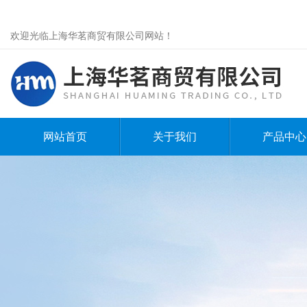
欢迎光临上海华茗商贸有限公司网站！
网站首页
关于我们
产品中心