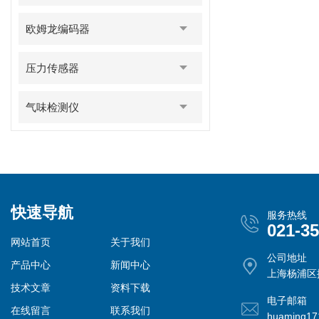
欧姆龙编码器
压力传感器
气味检测仪
快速导航
服务热线
021-3
网站首页
关于我们
公司地址
产品中心
新闻中心
上海杨浦区控
技术文章
资料下载
电子邮箱
在线留言
联系我们
huaming1