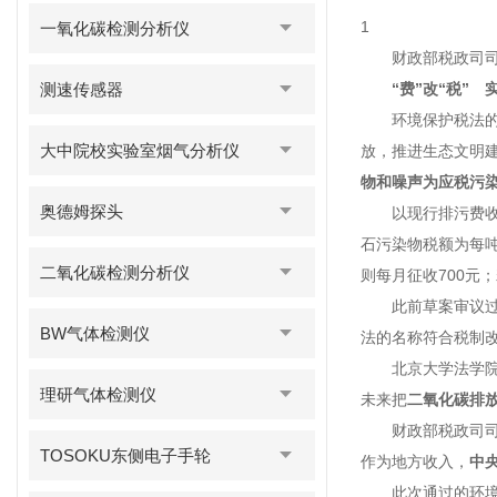
1
一氧化碳检测分析仪
财政部税政司司长
测速传感器
“费”改“税”
环境保护税法的总体
大中院校实验室烟气分析仪
放，推进生态文明建
物和噪声为应税污
奥德姆探头
以现行排污费收费标
石污染物税额为每吨
二氧化碳检测分析仪
则每月征收700元；
此前草案审议过程
BW气体检测仪
法的名称符合税制
北京大学法学院教
理研气体检测仪
未来把
二氧化碳排
财政部税政司司长
TOSOKU东侧电子手轮
作为地方收入，
中
此次通过的环境保