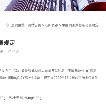
您的位置：
网站首页
>
新闻资讯
> 甲醛的国家标准含量规定
量规定
数： 2454次
日发布了《室内装饰装修材料人造板及其制品中甲醛释放*》的国家
5mg/L
2002
7
1
释放*值
为强制性条款，规定在
年
月
日起市场上停止销
10g
E3
30-60mg/100g;
、
小于