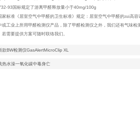
732-93
40mg/100g
国标规定了游离甲醛释放量小于
国家标准《居室空气中甲醛的卫生标准》规定：居室空气中甲醛的zui高容
中或工业上所用甲醛检测仪产品，除了甲醛检测仪之外，我们还有气味检
，若需要提供方案可随时联络我们。
款BW检测仪GasAlertMicroClip XL
洗热水澡一氧化碳中毒身亡