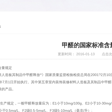
S
甲醛的国家标准含
更新时间： 2016-01-13 点击次
含量规定
2001?2
10
料人造板其制品中甲醛释放*》国家质量监督检验检疫总局在
月
7
1
年
月
日开始执行。其中第五章室内装饰装修材料人造板及其制品中甲醛
准的产品。
E1
10mg/100g
E2
10-30mg/
生产规定，一般甲醛释放量应为：
小于
、
小于
0.5mg/L
F2
0.5-5mg/L
F3
5-10mg/L
/
;
小于
、
级
、
级
（毫克
升）