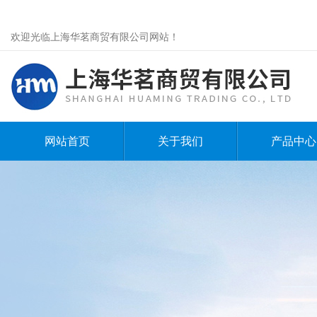
欢迎光临上海华茗商贸有限公司网站！
网站首页
关于我们
产品中心