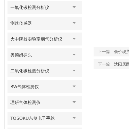
一氧化碳检测分析仪
测速传感器
大中院校实验室烟气分析仪
上一篇：
低价现
奥德姆探头
下一篇：
沈阳居
二氧化碳检测分析仪
BW气体检测仪
理研气体检测仪
TOSOKU东侧电子手轮