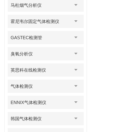
马杜烟气分析仪
霍尼韦尔固定气体检测仪
GASTEC检测管
臭氧分析仪
英思科在线检测仪
气体检测仪
ENNIX气体检测仪
韩国气体检测仪