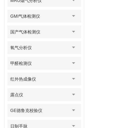
MRU烟气分析仪
GMI气体检测仪
国产气体检测仪
氧气分析仪
甲醛检测仪
红外热成像仪
露点仪
GE德鲁克校验仪
日制手脉