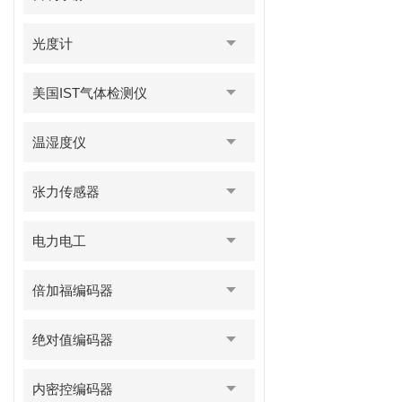
光度计
美国IST气体检测仪
温湿度仪
张力传感器
电力电工
倍加福编码器
绝对值编码器
内密控编码器