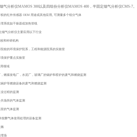
烟气分析仪MAMOS 300以及四组份分析仪MAMOS 400，半固定烟气分析仪CMS-7。
产权的红外传感器 OEM 用途或其他应用, 可测量多个组分气体
体处理系统如干燥器或加热管线
杜烟气分析仪主要应用以下行业
院校和科研机构
高等院校的环境保护院系，工程和能源院系的实验室
环境保护重点实验室
应用领域
铁厂，燃煤发电厂，水泥厂，玻璃厂的锅炉和窑炉的废气和燃烧监测
定式锅炉等燃烧设备的废气和燃烧监测
工业过程的监测
公共场所的气体监测
温室的气体监测
种发酵气体使用处理的设备监测
设施
填埋场