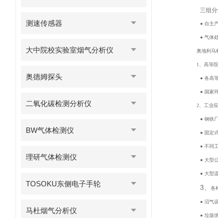
三组分
测速传感器
● 自主
● 气
大中院校实验室烟气分析仪
奥地利马
1、高等
奥德姆探头
● 各
● 国家
二氧化碳检测分析仪
2、工业
● 钢
BW气体检测仪
● 固
● 不同
理研气体检测仪
● 大型
● 大型
TOSOKU东侧电子手轮
3、
各
● 沼气
马杜烟气分析仪
● 垃圾