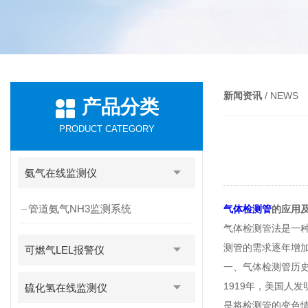
新闻资讯
/ NEWS
产品分类
PRODUCT CATEGORY
氨气在线监测仪
管道氨气NH3监测系统
气体检测管
的应用
气体检测管法是一
测管的需求逐年增
可燃气LEL报警仪
一、气体检测管历
1919年，美国人
硫化氢在线监测仪
是将检测管的变色