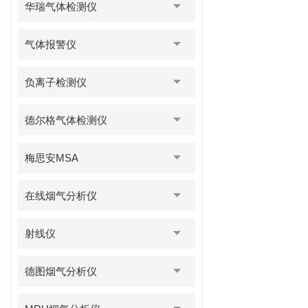
华瑞气体检测仪
气体报警仪
负离子检测仪
德尔格气体检测仪
梅思安MSA
在线烟气分析仪
射线仪
德图烟气分析仪