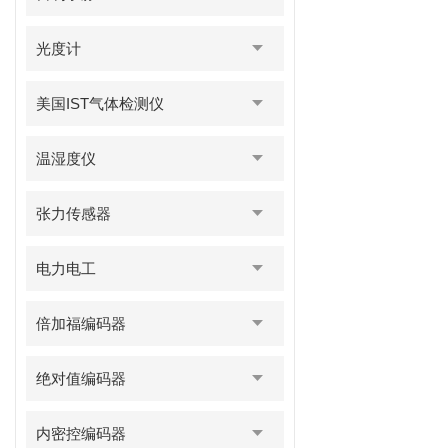
光度计
美国IST气体检测仪
温湿度仪
张力传感器
电力电工
倍加福编码器
绝对值编码器
内密控编码器