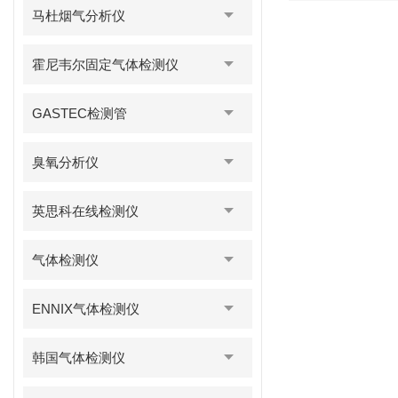
马杜烟气分析仪
霍尼韦尔固定气体检测仪
GASTEC检测管
臭氧分析仪
英思科在线检测仪
气体检测仪
ENNIX气体检测仪
韩国气体检测仪