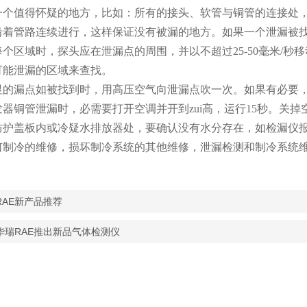
一个值得怀疑的地方，比如：所有的接头、软管与铜管的连接处
沿着管路连续进行，这样保证没有被漏的地方。如果一个泄漏被
每个区域时，探头应在泄漏点的周围，并以不超过
25
-50
毫米
/
秒移
可能泄漏的区域来查找。
显的漏点如被找到时，用高压空气向泄漏点吹一次。如果有必要
器铜管泄漏时，必需要打开空调并开到zui高，运行
15
秒。关掉
防护盖板内或冷疑水排放器处，要确认没有水分存在，如检漏仪
何制冷的维修，损坏制冷系统的其他维修，泄漏检测和制冷系统维
RAE新产品推荐
华瑞RAE推出新品气体检测仪