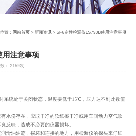
位置：
网站首页
>
新闻资讯
> SF6定性检漏仪LS790B使用注意事项
B使用注意事项
数： 2159次
时系统处于关闭状态，温度要低于
15
℃
，压力达不到此数值
或有水份存在，应取干净的软纸擦干净或用车间动力空气吹
不良反映，造成不必要的仪器损坏。
统润滑油油迹，损坏和连接的地方，用检漏仪的探头来仔细