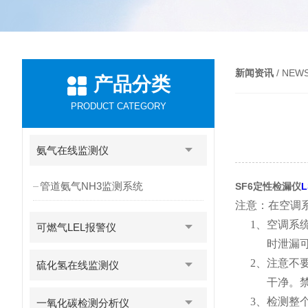
新闻资讯
/ NEW
产品分类
PRODUCT CATEGORY
氨气在线监测仪
管道氨气NH3监测系统
SF6定性检漏仪
L
注意：在空调
1、
空调系
可燃气LEL报警仪
时泄漏
2、
注意不
硫化氢在线监测仪
干净。
3、
检测整
一氧化碳检测分析仪