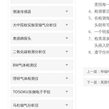
查找每
4、
检测要
测速传感器
5、
在检测
大中院校实验室烟气分析仪
头朝有
6、
一个明
奥德姆探头
7、
检查蒸发
头插入
二氧化碳检测分析仪
8、
遵守任
BW气体检测仪
上一篇：
华瑞
理研气体检测仪
下一篇：
美国
TOSOKU东侧电子手轮
马杜烟气分析仪