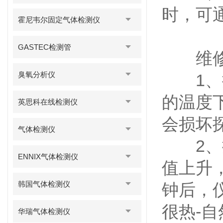
时，可
霍尼韦尔固定气体检测仪
GASTEC检测管
维修
臭氧分析仪
1、探
的温度下
英思科在线检测仪
会损坏
气体检测仪
2、探
ENNIX气体检测仪
值上升
韩国气体检测仪
钟后，
很热-
华瑞气体检测仪