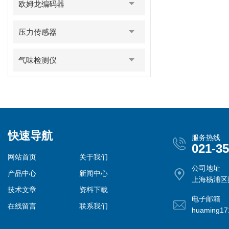
欧姆龙编码器
压力传感器
气味检测仪
快速导航
服务热线
021-3
网站首页
关于我们
公司地址
产品中心
新闻中心
上海杨浦区控
技术文章
资料下载
电子邮箱
在线留言
联系我们
huaming1