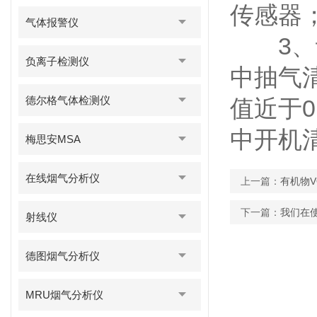
传感器
气体报警仪
3、记
负离子检测仪
中抽气
德尔格气体检测仪
值近于
中开机
梅思安MSA
在线烟气分析仪
上一篇：
有机物
下一篇：
我们在
射线仪
德图烟气分析仪
MRU烟气分析仪