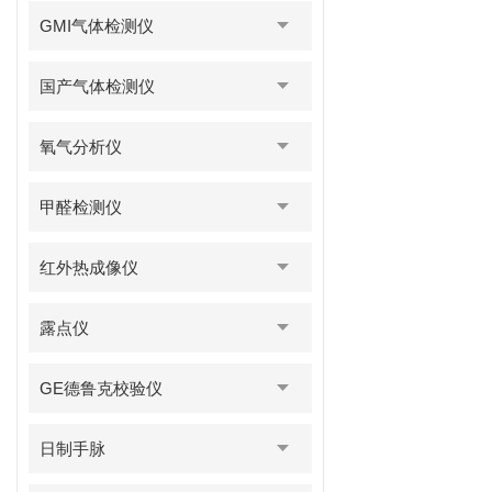
GMI气体检测仪
国产气体检测仪
氧气分析仪
甲醛检测仪
红外热成像仪
露点仪
GE德鲁克校验仪
日制手脉