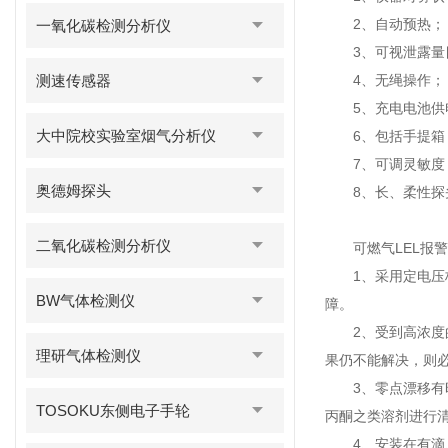
2、自动预热；
一氧化碳检测分析仪
3、可视泄露量
测速传感器
4、无绳操作；
5、充电电池供
大中院校实验室烟气分析仪
6、包括手提箱
7、可调灵敏度
奥德姆探头
8、长、柔性探
二氧化碳检测分析仪
可燃气LEL报警
1、采用定电压桥
BW气体检测仪
障。
2、受到高浓度的
理研气体检测仪
果仍不能解决，则
3、零点漂移有时
TOSOKU东侧电子手轮
丙酮之类溶剂进行
4、安装在有滴、