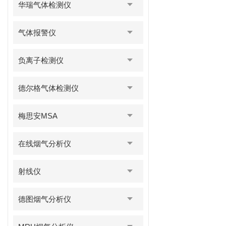
华瑞气体检测仪
气体报警仪
负离子检测仪
德尔格气体检测仪
梅思安MSA
在线烟气分析仪
射线仪
德图烟气分析仪