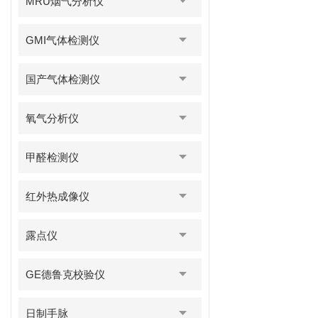
MRU烟气分析仪
GMI气体检测仪
国产气体检测仪
氧气分析仪
甲醛检测仪
红外热成像仪
露点仪
GE德鲁克校验仪
日制手脉