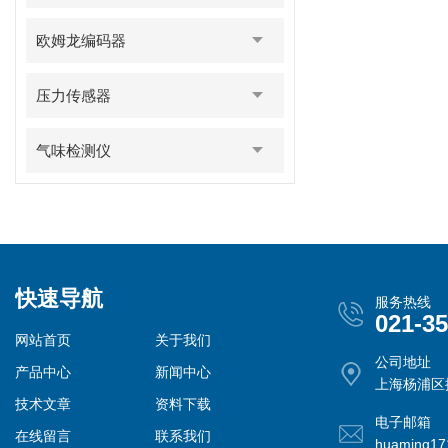
欧姆龙编码器
压力传感器
气味检测仪
快速导航
服务热线
021-3
网站首页
关于我们
公司地址
产品中心
新闻中心
上海杨浦区控
技术文章
资料下载
电子邮箱
在线留言
联系我们
huaming1