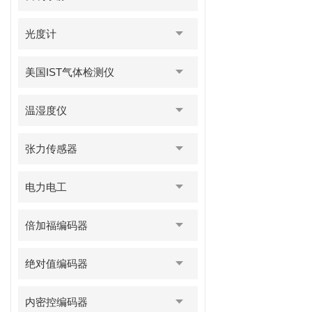
光度计
美国IST气体检测仪
温湿度仪
张力传感器
电力电工
倍加福编码器
绝对值编码器
内密控编码器