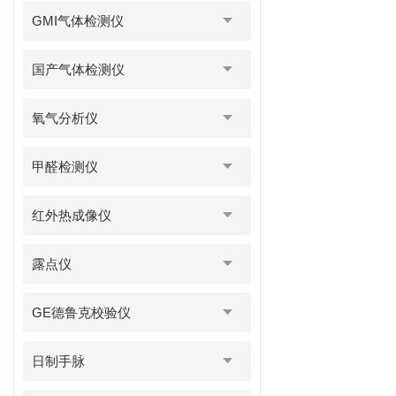
GMI气体检测仪
国产气体检测仪
氧气分析仪
甲醛检测仪
红外热成像仪
露点仪
GE德鲁克校验仪
日制手脉