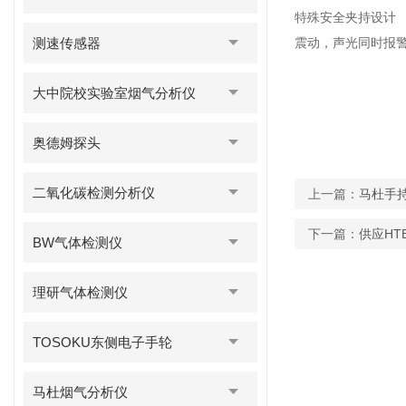
特殊安全夹持设计
测速传感器
震动，声光同时报
大中院校实验室烟气分析仪
奥德姆探头
二氧化碳检测分析仪
上一篇：
马杜手持
下一篇：
供应HT
BW气体检测仪
理研气体检测仪
TOSOKU东侧电子手轮
马杜烟气分析仪