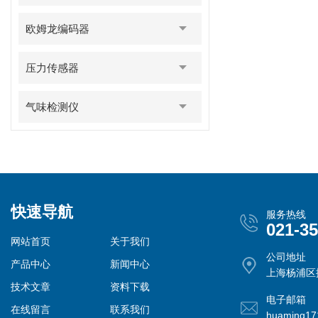
欧姆龙编码器
压力传感器
气味检测仪
快速导航
服务热线
021-3
网站首页
关于我们
公司地址
产品中心
新闻中心
上海杨浦区控
技术文章
资料下载
电子邮箱
在线留言
联系我们
huaming1