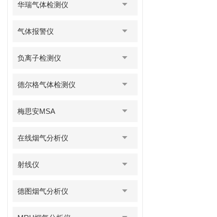
华瑞气体检测仪
气体报警仪
负离子检测仪
德尔格气体检测仪
梅思安MSA
在线烟气分析仪
射线仪
德图烟气分析仪