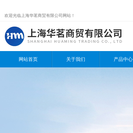
欢迎光临上海华茗商贸有限公司网站！
网站首页
关于我们
产品中心