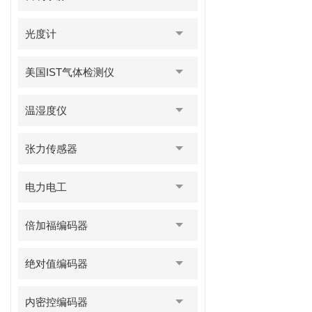
光度计
美国IST气体检测仪
温湿度仪
张力传感器
电力电工
倍加福编码器
绝对值编码器
内密控编码器