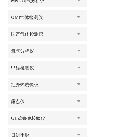
MRU烟气分析仪
GMI气体检测仪
国产气体检测仪
氧气分析仪
甲醛检测仪
红外热成像仪
露点仪
GE德鲁克校验仪
日制手脉