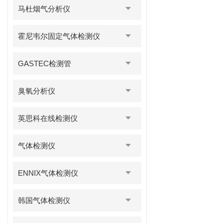
马杜烟气分析仪
霍尼韦尔固定气体检测仪
GASTEC检测管
臭氧分析仪
英思科在线检测仪
气体检测仪
ENNIX气体检测仪
韩国气体检测仪