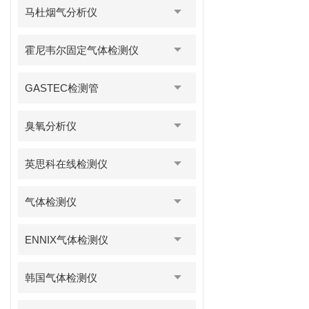
马杜烟气分析仪
霍尼韦尔固定气体检测仪
GASTEC检测管
臭氧分析仪
英思科在线检测仪
气体检测仪
ENNIX气体检测仪
韩国气体检测仪