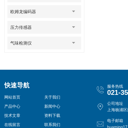
欧姆龙编码器
压力传感器
气味检测仪
快速导航
服务热线
021-3
网站首页
关于我们
公司地址
产品中心
新闻中心
上海杨浦区控
技术文章
资料下载
电子邮箱
在线留言
联系我们
huaming1