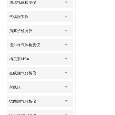
华瑞气体检测仪
气体报警仪
负离子检测仪
德尔格气体检测仪
梅思安MSA
在线烟气分析仪
射线仪
德图烟气分析仪