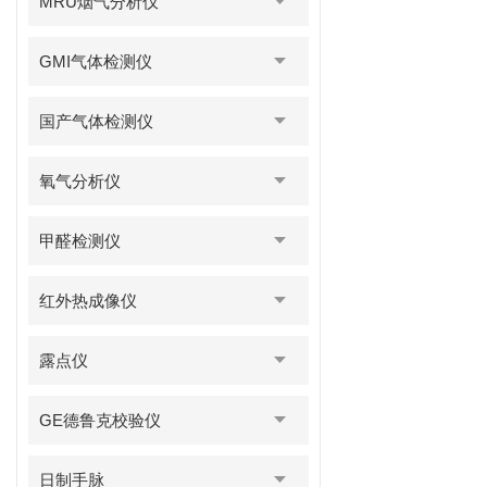
MRU烟气分析仪
GMI气体检测仪
国产气体检测仪
氧气分析仪
甲醛检测仪
红外热成像仪
露点仪
GE德鲁克校验仪
日制手脉