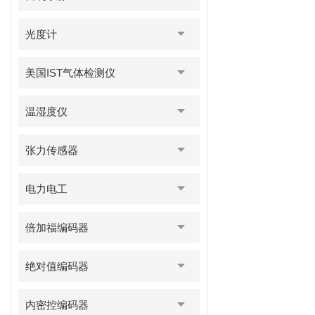
光度计
美国IST气体检测仪
温湿度仪
张力传感器
电力电工
倍加福编码器
绝对值编码器
内密控编码器