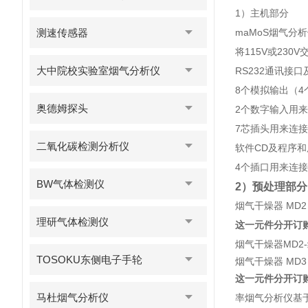
1）主机部分
测速传感器
maMoS烟气分
将115V或230
大中院校实验室烟气分析仪
RS232通讯接口
8个模拟输出（4
奥德姆探头
2个数字输入用来
7芯插头用来连
二氧化碳检测分析仪
软件CD及程序
4个插口用来连
BW气体检测仪
2）预处理部分
烟气干燥器 MD2
理研气体检测仪
这一元件分开订购
烟气干燥器MD2-
TOSOKU东侧电子手轮
烟气干燥器 MD3
这一元件分开订购
马杜烟气分析仪
率烟气分析仪基于