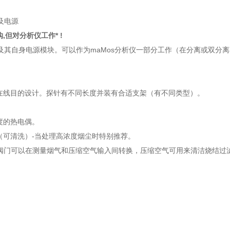
及电源
,但对分析仪工作* !
器及其自身电源模块。可以作为maMos分析仪一部分工作（在分离或双分
在线目的设计。探针有不同长度并装有合适支架（有不同类型）。
度的热电偶。
（可清洗）-当处理高浓度烟尘时特别推荐。
项-阀门可以在测量烟气和压缩空气输入间转换，压缩空气可用来清洁烧结过