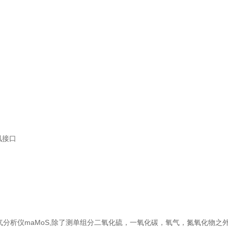
通讯接口
气分析仪maMoS,除了测单组分二氧化硫，一氧化碳，氧气，氮氧化物