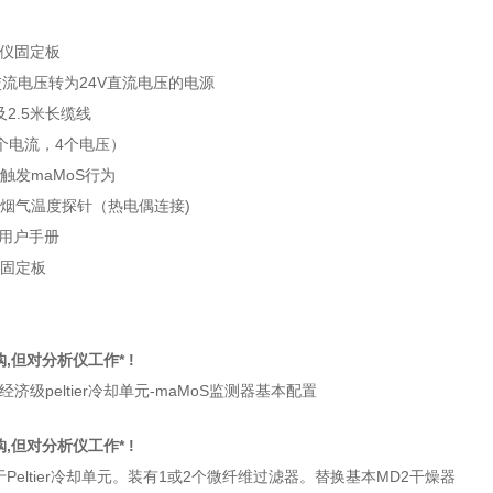
析仪固定板
V交流电压转为24V直流电压的电源
及2.5米长缆线
个电流，4个电压）
触发maMoS行为
接烟气温度探针（热电偶连接)
和用户手册
接固定板
,但对分析仪工作* !
经济级peltier冷却单元-maMoS监测器基本配置
,但对分析仪工作* !
Peltier冷却单元。装有1或2个微纤维过滤器。替换基本MD2干燥器