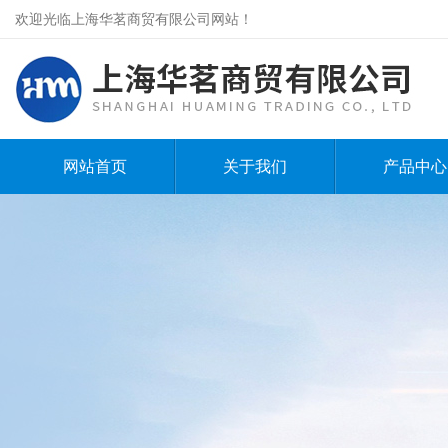
欢迎光临上海华茗商贸有限公司网站！
网站首页
关于我们
产品中心