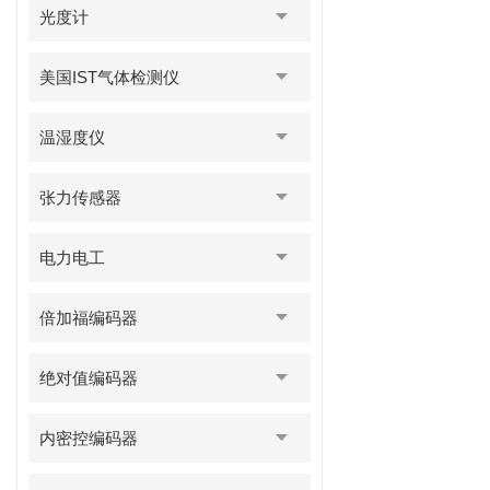
光度计
美国IST气体检测仪
温湿度仪
张力传感器
电力电工
倍加福编码器
绝对值编码器
内密控编码器