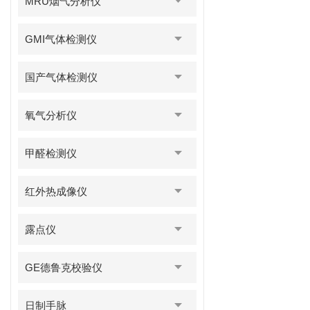
MRU烟气分析仪
GMI气体检测仪
国产气体检测仪
氧气分析仪
甲醛检测仪
红外热成像仪
露点仪
GE德鲁克校验仪
日制手脉