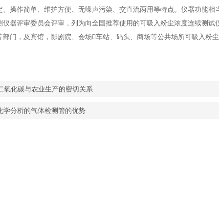
定、操作简单、维护方便、无噪声污染、交直流两用等特点。仪器功能相当
测仪器评审委员会评审，列为向全国推荐使用的可吸入粉尘浓度连续测试
等部门，及宾馆，影剧院、会场车站、码头、商场等公共场所可吸入粉尘（
。
2二氧化碳与农业生产的密切关系
化学分析的气体检测管的优势