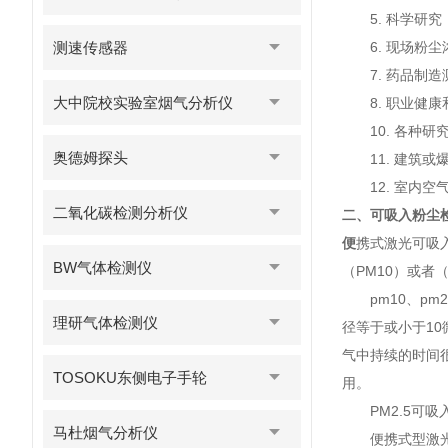
5. 科学研究
测速传感器
6. 现场粉尘
7. 药品制造
大中院校实验室烟气分析仪
8. 职业健康
10. 各种研
奥德姆探头
11. 建筑或
12. 室内空
二氧化碳检测分析仪
二、可吸入粉尘
便
携式激光可吸
BW气体检测仪
（PM10）或者
pm10、pm
理研气体检测仪
径等于或小于10
气中持续的时间
TOSOKU东侧电子手轮
用。
PM2.5可吸
马杜烟气分析仪
便携式型激光可