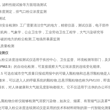
，滤料性能试验等方面现场测试
浓度测定，排气口粉尘浓度监测
测试
和安全检测9. 工厂需要清洁空气的地方，精密仪器，测试仪器，电子部
究机构，气象学，公众卫生学，工业劳动卫生工程学，大气污染研究等
爆破的地方的粉尘检测;工地场所暴露监测
气质量检测
检测仪
入粉尘浓度连续测试仪适用于疾控中心、卫生监督、环境检测等部门，及
（
PM2.5
）的自动化检测，可直接观察大气尘埃浓度的连续变化规律。
2.5 可选在城市空气质量日报或周报中的可吸入颗粒物和总悬浮颗粒物是
微米，可以进入人的呼吸系统的颗粒物;总悬浮颗粒物也称为PM100，即直
很长，对人体健康和大气能见度影响都很大。它不仅适用于洁净的办公环
入颗粒物分析仪能够检测气溶胶污染物，如灰尘、烟雾、有害烟气以及雾
吸入粉尘浓度连续测试仪是采用的技术和材料研制的新一代智能化测量