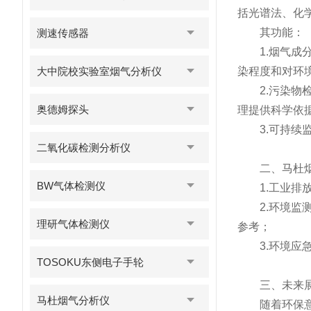
括光谱法、化
其功能：
测速传感器
1.烟气成分
大中院校实验室烟气分析仪
染程度和对环
2.污染物检
奥德姆探头
理提供科学依
3.可持续监
二氧化碳检测分析仪
二、马杜烟
BW气体检测仪
1.工业排放
2.环境监测
理研气体检测仪
参考；
3.环境应急
TOSOKU东侧电子手轮
三、未来展
马杜烟气分析仪
随着环保意识