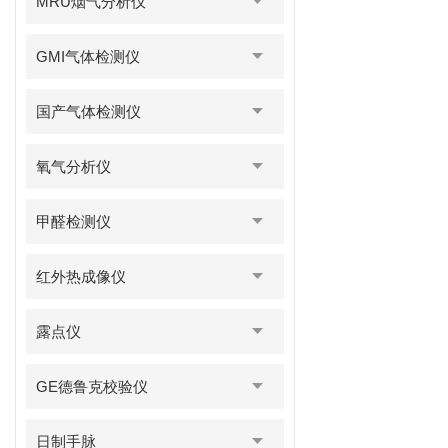
MRU烟气分析仪
GMI气体检测仪
国产气体检测仪
氧气分析仪
甲醛检测仪
红外热成像仪
露点仪
GE德鲁克校验仪
日制手脉