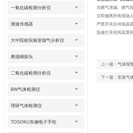
一氧化碳检测分析仪
当燃气泄漏、燃气
立即撤离所有现场
测速传感器
严禁开关任何电器
迅速打开排风装置
大中院校实验室烟气分析仪
奥德姆探头
上一篇：
气体报
二氧化碳检测分析仪
下一篇：
安装气
BW气体检测仪
理研气体检测仪
TOSOKU东侧电子手轮