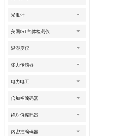
光度计
美国IST气体检测仪
温湿度仪
张力传感器
电力电工
倍加福编码器
绝对值编码器
内密控编码器