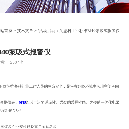
网站首页
>
技术文章
> *活动启动：英思科工业标准M40泵吸式报警仪
40泵吸式报警仪
数： 2587次
有效保护各种行业工作人员的生命安全，是潜在危险环境中实现密闭空间
”便携仪表，
M40
以其广泛的适应性、强劲的采样性能、方便的一体化电泵
发起的*活动
，列入国家煤炭企业安检设备重点采购名录.