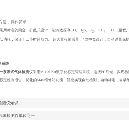
方便，操作简单
采用标准的四合一扩散式设计，能有效探测CO、H
S、O
、 CH
、 LEL,
2
2
4
低功耗，保证十二小时续航力。 超大量程传感器，*防中毒设计，自动过量保
理系统
合一泵吸式气体检测
仪
采用M-Cal Kit数字化标定管理系统，连接PC终端，
标定检测报告，优化的M40维修站功能，轻松实现自动检测，自动标定，自
检测仪知识
M气体检测仪单位之一