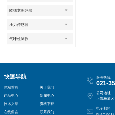
欧姆龙编码器
压力传感器
气味检测仪
快速导航
服务热线
021-3
网站首页
关于我们
公司地址
产品中心
新闻中心
上海杨浦区控
技术文章
资料下载
电子邮箱
在线留言
联系我们
huaming1