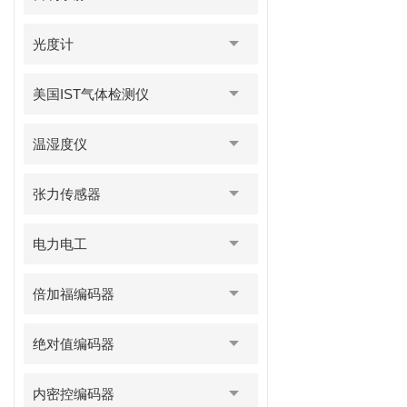
光度计
美国IST气体检测仪
温湿度仪
张力传感器
电力电工
倍加福编码器
绝对值编码器
内密控编码器