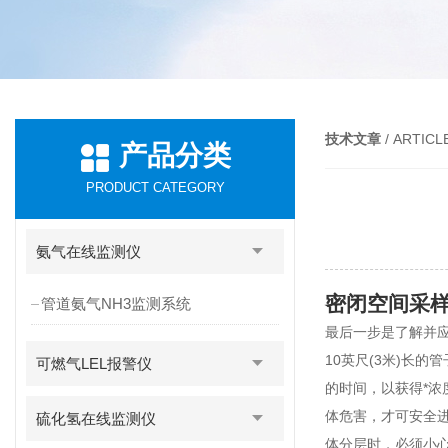
技术文章
/ ARTICL
产品分类
PRODUCT CATEGORY
氨气在线监测仪
密闭空间采
管道氨气NH3监测系统
最后一步是了解并应
10英尺(3米)长
可燃气LEL报警仪
的时间，以获得*浓
体危害，才可安全
硫化氢在线监测仪
体分层时，必须小