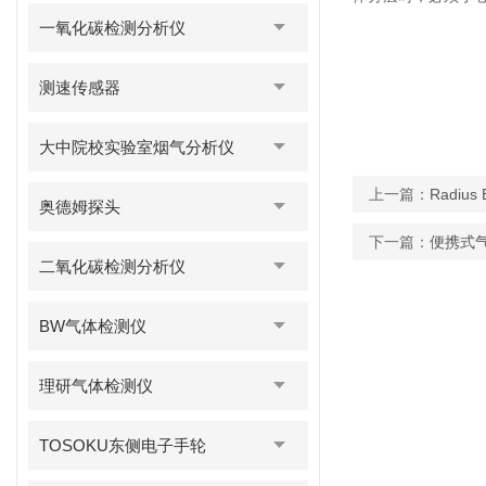
一氧化碳检测分析仪
测速传感器
大中院校实验室烟气分析仪
上一篇：
Radi
奥德姆探头
下一篇：
便携式
二氧化碳检测分析仪
BW气体检测仪
理研气体检测仪
TOSOKU东侧电子手轮