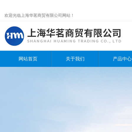
欢迎光临上海华茗商贸有限公司网站！
网站首页
关于我们
产品中心