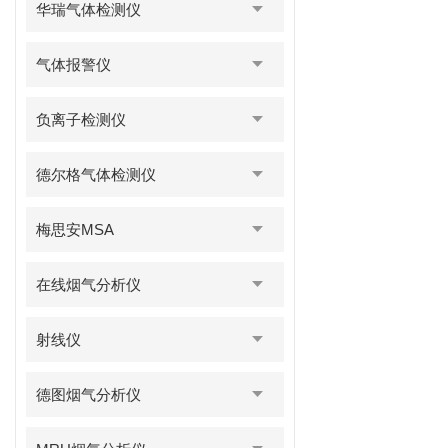
华瑞气体检测仪
气体报警仪
负离子检测仪
德尔格气体检测仪
梅思安MSA
在线烟气分析仪
射线仪
德图烟气分析仪