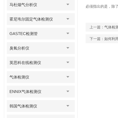
马杜烟气分析仪
必须指出的是，除
霍尼韦尔固定气体检测仪
上一篇：
气体检
GASTEC检测管
下一篇：
如何利
臭氧分析仪
英思科在线检测仪
气体检测仪
ENNIX气体检测仪
韩国气体检测仪