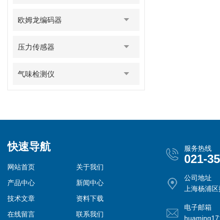
欧姆龙编码器
压力传感器
气味检测仪
快速导航
服务热线
021-3
网站首页
关于我们
公司地址
产品中心
新闻中心
上海杨浦区控
技术文章
资料下载
电子邮箱
在线留言
联系我们
huaming1