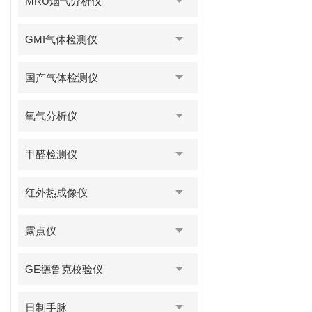
MRU烟气分析仪
GMI气体检测仪
国产气体检测仪
氧气分析仪
甲醛检测仪
红外热成像仪
露点仪
GE德鲁克校验仪
日制手脉