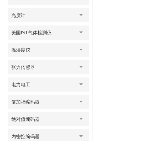
光度计
美国IST气体检测仪
温湿度仪
张力传感器
电力电工
倍加福编码器
绝对值编码器
内密控编码器