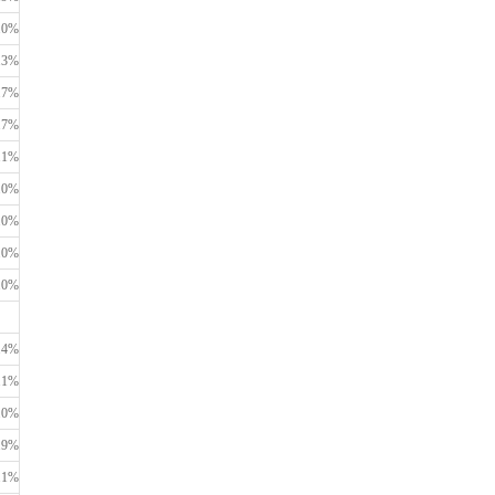
.0%
.3%
.7%
.7%
.1%
.0%
.0%
.0%
.0%
.4%
.1%
.0%
.9%
.1%