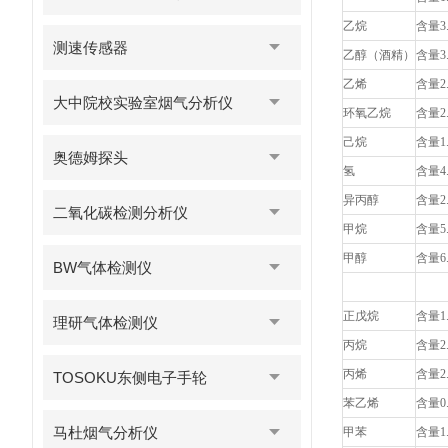
乙烷
含量3
测速传感器
乙醇（酒精）
含量3
乙烯
含量2
大中院校实验室烟气分析仪
环氧乙烷
含量2
己烷
含量1
奥德姆探头
氢
含量4
异丙醇
含量2
二氧化碳检测分析仪
甲烷
含量5
甲醇
含量6
BW气体检测仪
正戊烷
含量1
理研气体检测仪
丙烷
含量2
丙烯
含量2
TOSOKU东侧电子手轮
苯乙烯
含量0
马杜烟气分析仪
甲苯
含量1