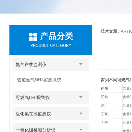
技术文章
/ ARTI
产品分类
PRODUCT CATEGORY
氨气在线监测仪
管道氨气NH3监测系统
罗列不同可燃气L
丙酮
含量2
可燃气LEL报警仪
乙炔
含量2
苯
含量1
硫化氢在线监测仪
丁烷
含量1
丁醇
含量1
一氧化碳检测分析仪
含量1